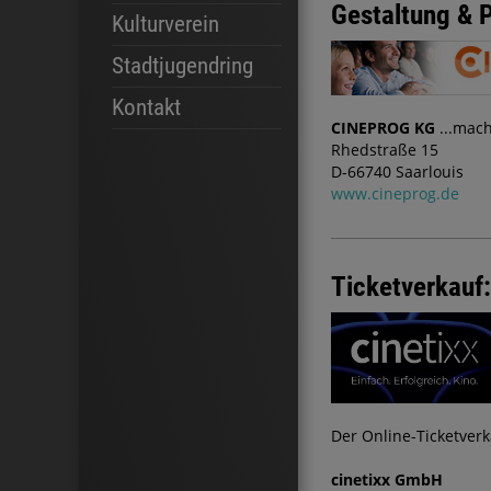
Gestaltung & 
Kulturverein
Stadtjugendring
Kontakt
CINEPROG KG
...mach
Rhedstraße 15
D-66740 Saarlouis
www.cineprog.de
Ticketverkauf:
Der Online-Ticketver
cinetixx GmbH