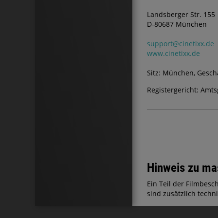
Landsberger Str. 155
D-80687 München
support@cinetixx.de
www.cinetixx.de
Sitz: München, Geschä
Registergericht: Am
Hinweis zu mas
Ein Teil der Filmbesc
sind zusätzlich techn