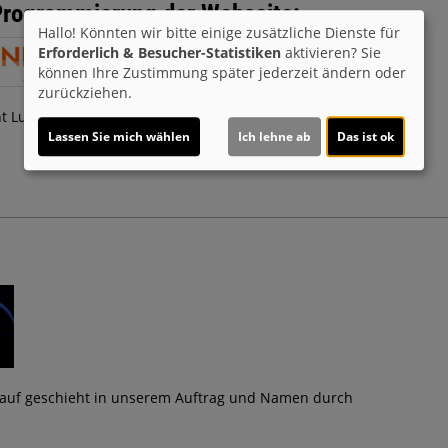
Programmierung der Webseite:
Hallo! Könnten wir bitte einige zusätzliche Dienste für
Erforderlich & Besucher-Statistiken
aktivieren? Sie
können Ihre Zustimmung später jederzeit ändern oder
zurückziehen.
t Lust auf dein Kino
Lassen Sie mich wählen
Ich lehne ab
Das ist ok
kauf geschieht in unserem Auftrag und Namen durch