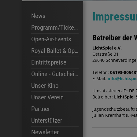
Impress
News
Programm/Tickets
Betreiber der 
Open-Air-Events
LichtSpiel e.V.
Royal Ballet & Opera
Oststraße 31
29640 Schneverdinge
Eintrittspreise
Telefon:
05193-80543
Online - Gutscheine
E-Mail:
info@lichtspi
Unser Kino
Umsatzsteuer-ID:
DE 
Unser Saal
Unser Verein
Betreiber:
LichtSpiel
Partner
Jugendschutzbeauftra
Julian Kremhart (E-Ma
Unterstützer
Newsletter