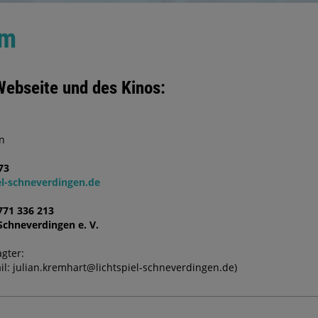
um
Webseite und des Kinos:
n
73
el-schneverdingen.de
771 336 213
 Schneverdingen e. V.
gter:
il: julian.kremhart@lichtspiel-schneverdingen.de)