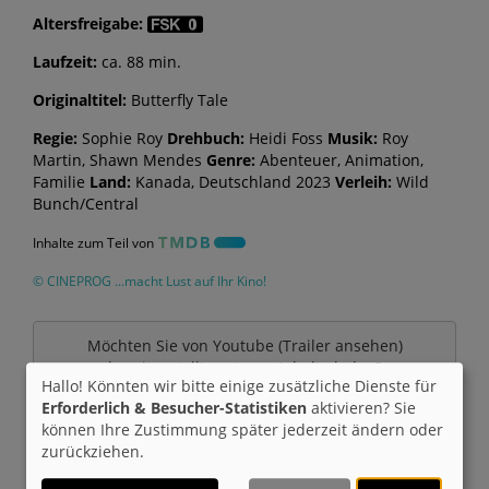
Altersfreigabe:
Laufzeit:
ca. 88 min.
Originaltitel:
Butterfly Tale
Regie:
Sophie Roy
Drehbuch:
Heidi Foss
Musik:
Roy
Martin, Shawn Mendes
Genre:
Abenteuer, Animation,
Familie
Land:
Kanada, Deutschland 2023
Verleih:
Wild
Bunch/Central
Inhalte zum Teil von
© CINEPROG ...macht Lust auf Ihr Kino!
Möchten Sie von
Youtube (Trailer ansehen)
bereitgestellte externe Inhalte laden?
Hallo! Könnten wir bitte einige zusätzliche Dienste für
Erforderlich & Besucher-Statistiken
aktivieren? Sie
Ja
können Ihre Zustimmung später jederzeit ändern oder
zurückziehen.
Trailer 1 | Trailer-FSK: 0