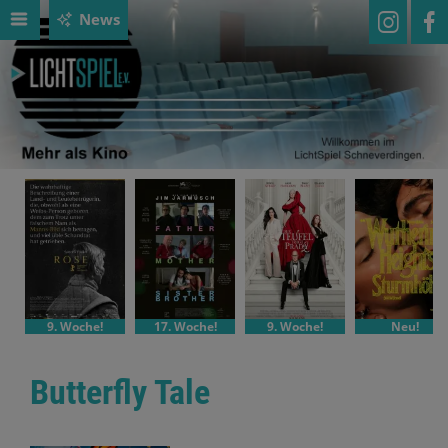
News
9. Woche!
17. Woche!
9. Woche!
Neu!
Butterfly Tale