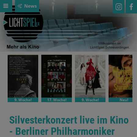
News
9. Woche!
17. Woche!
9. Woche!
Neu!
Silvesterkonzert live im Kino
- Berliner Philharmoniker