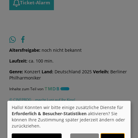
Ticket-Alarm
Altersfreigabe:
noch nicht bekannt
Laufzeit:
ca. 100 min.
Genre:
Konzert
Land:
Deutschland 2025
Verleih:
Berliner
Philharmoniker
Inhalte zum Teil von
© CINEPROG ...macht Lust auf Ihr Kino!
Hallo! Könnten wir bitte einige zusätzliche Dienste für
Erforderlich & Besucher-Statistiken
aktivieren? Sie
Möchten Sie von
Youtube (Trailer ansehen)
können Ihre Zustimmung später jederzeit ändern oder
bereitgestellte externe Inhalte laden?
zurückziehen.
Ja