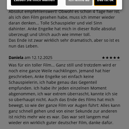
Lora
am 12.12.2025
★
★
★
★
★
Absolut empfehlenswert! Obwohl es schon 4 Tage her ist,
als ich den Film gesehen habe, muss ich immer wieder
daran denken... Tolle Schauspieler und viel Sinn
dahinter. Anke Engelke hat mich in dieser Rolle absolut
überzeugt und Ulrich auch wie immer toll.
Das Ende ist zwar wirklich sehr dramatisch, aber so ist es
nun das Leben.
Daniela
am 12.12.2025
★
★
★
★
★
Was für ein toller Film... Ganz still und trotzdem wird er
noch eine ganze Weile nachklingen. Jemand hat hier
geschrieben, Anke Engelke sei einfach keine
Schauspielerin, ich habe genau das Gegenteil
empfunden. Ich habe ihr jeden einzelnen Moment
abgenommen, ich war extrem überrascht, kannte ich sie
so überhaupt nicht. Auch das Ende des Films hat mich
bewegt, so wie der ganze Film vor Augen führt: Alles kann
ganz schnell gehen und von einer Sekunde zur anderen
ist nichts mehr wie es war. Das war seit langem mal
wieder ein wirklich guter deutscher Film, danke dafür.